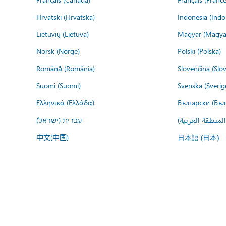
Hrvatski (Hrvatska)
Indonesia (Indo
Lietuvių (Lietuva)
Magyar (Magya
Norsk (Norge)
Polski (Polska)
Română (România)
Slovenčina (Slo
Suomi (Suomi)
Svenska (Sverig
Ελληνικά (Ελλάδα)
Български (Бъл
المنطقة العربية
עברית (ישראל)
中文(中国)
日本語 (日本)