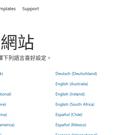
mplates
Support
全球網站
請選擇下列語言喜好設定。
k)
Deutsch (Deutschland)
English (Australia)
tional)
English (Ireland)
ore)
English (South Africa)
ina)
Español (Chile)
américa)
Español (México)
)
Français (International)