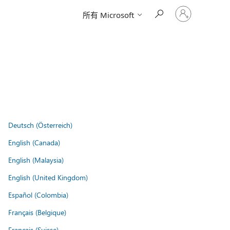
登
所有 Microsoft
入
您
的
帳
戶
Deutsch (Österreich)
English (Canada)
English (Malaysia)
English (United Kingdom)
Español (Colombia)
Français (Belgique)
Français (Suisse)