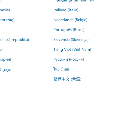
nesia)
Italiano (Italia)
rország)
Nederlands (België)
Português (Brasil)
venská republika)
Slovenski (Slovenija)
e)
Tiếng Việt (Việt Nam)
гария)
Русский (Россия)
عربي ()
ไทย (ไทย)
繁體中文 (台灣)