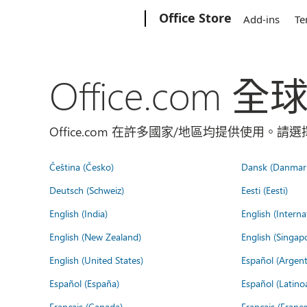
Microsoft
Office Store
Add-ins
Te
Office.com 
Office.com 在許多國家/地區均提供使用。
Čeština (Česko)
Dansk (Danmar
Deutsch (Schweiz)
Eesti (Eesti)
English (India)
English (Interna
English (New Zealand)
English (Singap
English (United States)
Español (Argent
Español (España)
Español (Latino
Français (Canada)
Français (France