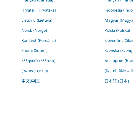
Hrvatski (Hrvatska)
Indonesia (Indo
Lietuvių (Lietuva)
Magyar (Magya
Norsk (Norge)
Polski (Polska)
Română (România)
Slovenčina (Slo
Suomi (Suomi)
Svenska (Sverig
Ελληνικά (Ελλάδα)
Български (Бъл
المنطقة العربية
עברית (ישראל)
中文(中国)
日本語 (日本)