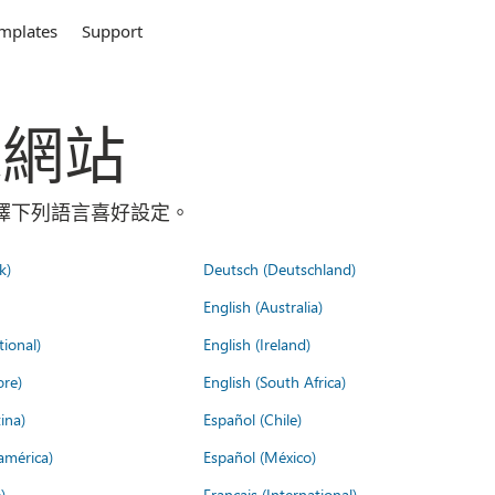
mplates
Support
全球網站
請選擇下列語言喜好設定。
k)
Deutsch (Deutschland)
English (Australia)
tional)
English (Ireland)
ore)
English (South Africa)
ina)
Español (Chile)
américa)
Español (México)
)
Français (International)