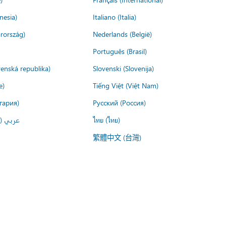
nesia)
Italiano (Italia)
rország)
Nederlands (België)
Português (Brasil)
venská republika)
Slovenski (Slovenija)
e)
Tiếng Việt (Việt Nam)
гария)
Русский (Россия)
عربي ()
ไทย (ไทย)
繁體中文 (台灣)