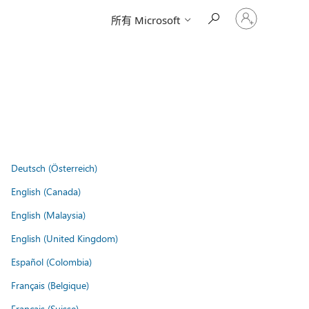
登
所有 Microsoft
入
您
的
帳
戶
Deutsch (Österreich)
English (Canada)
English (Malaysia)
English (United Kingdom)
Español (Colombia)
Français (Belgique)
Français (Suisse)