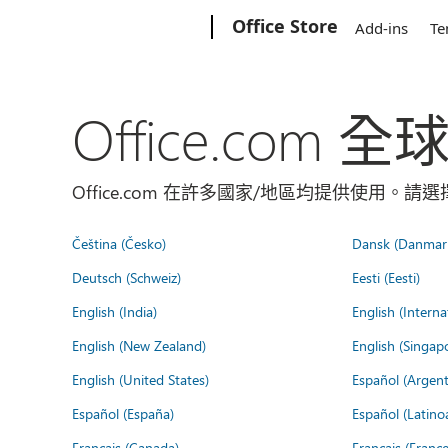
Microsoft
Office Store
Add-ins
Te
Office.com 
Office.com 在許多國家/地區均提供使用。
Čeština (Česko)
Dansk (Danmar
Deutsch (Schweiz)
Eesti (Eesti)
English (India)
English (Interna
English (New Zealand)
English (Singap
English (United States)
Español (Argent
Español (España)
Español (Latino
Français (Canada)
Français (France