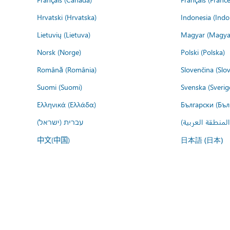
Hrvatski (Hrvatska)
Indonesia (Indo
Lietuvių (Lietuva)
Magyar (Magya
Norsk (Norge)
Polski (Polska)
Română (România)
Slovenčina (Slo
Suomi (Suomi)
Svenska (Sverig
Ελληνικά (Ελλάδα)
Български (Бъл
المنطقة العربية
עברית (ישראל)
中文(中国)
日本語 (日本)