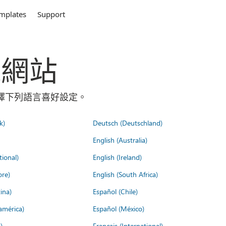
mplates
Support
全球網站
請選擇下列語言喜好設定。
k)
Deutsch (Deutschland)
English (Australia)
tional)
English (Ireland)
ore)
English (South Africa)
ina)
Español (Chile)
américa)
Español (México)
)
Français (International)