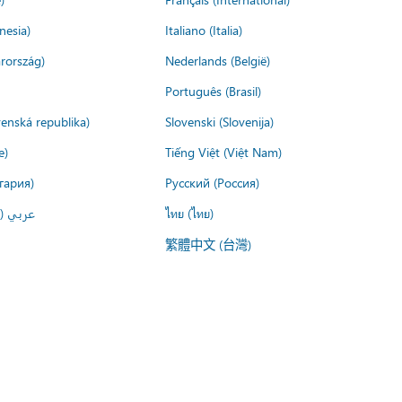
nesia)
Italiano (Italia)
rország)
Nederlands (België)
Português (Brasil)
venská republika)
Slovenski (Slovenija)
e)
Tiếng Việt (Việt Nam)
гария)
Русский (Россия)
عربي ()
ไทย (ไทย)
繁體中文 (台灣)