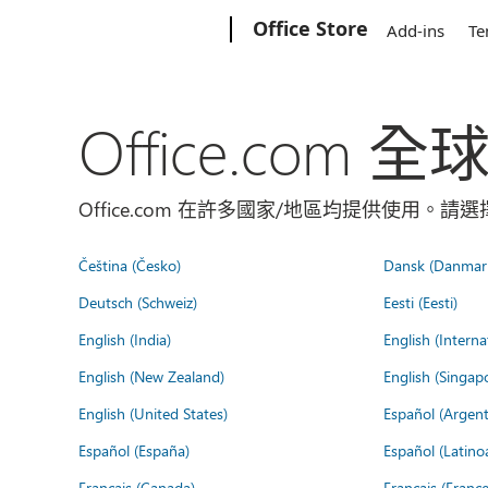
Microsoft
Office Store
Add-ins
Te
Office.com 
Office.com 在許多國家/地區均提供使用。
Čeština (Česko)
Dansk (Danmar
Deutsch (Schweiz)
Eesti (Eesti)
English (India)
English (Interna
English (New Zealand)
English (Singap
English (United States)
Español (Argent
Español (España)
Español (Latino
Français (Canada)
Français (France