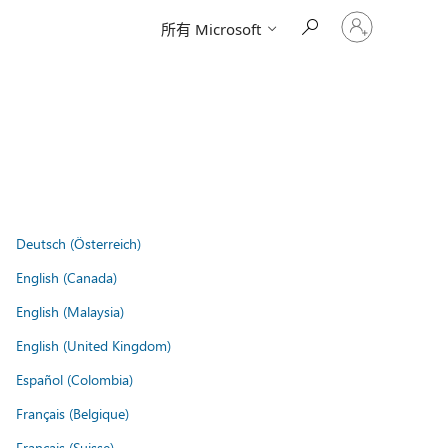
登
所有 Microsoft
入
您
的
帳
戶
Deutsch (Österreich)
English (Canada)
English (Malaysia)
English (United Kingdom)
Español (Colombia)
Français (Belgique)
Français (Suisse)