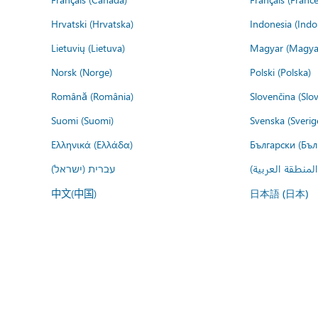
Hrvatski (Hrvatska)
Indonesia (Indo
Lietuvių (Lietuva)
Magyar (Magya
Norsk (Norge)
Polski (Polska)
Română (România)
Slovenčina (Slo
Suomi (Suomi)
Svenska (Sverig
Ελληνικά (Ελλάδα)
Български (Бъл
المنطقة العربية
עברית (ישראל)
中文(中国)
日本語 (日本)