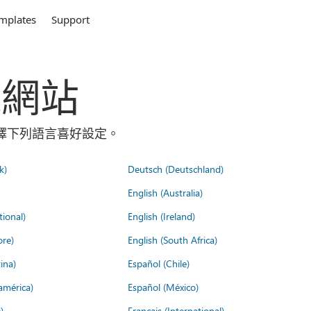
mplates
Support
全球網站
請選擇下列語言喜好設定。
k)
Deutsch (Deutschland)
English (Australia)
tional)
English (Ireland)
ore)
English (South Africa)
ina)
Español (Chile)
américa)
Español (México)
)
Français (International)