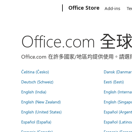
Microsoft
Office Store
Add-ins
Te
Office.com 
Office.com 在許多國家/地區均提供使用。
Čeština (Česko)
Dansk (Danmar
Deutsch (Schweiz)
Eesti (Eesti)
English (India)
English (Interna
English (New Zealand)
English (Singap
English (United States)
Español (Argent
Español (España)
Español (Latino
Français (Canada)
Français (France