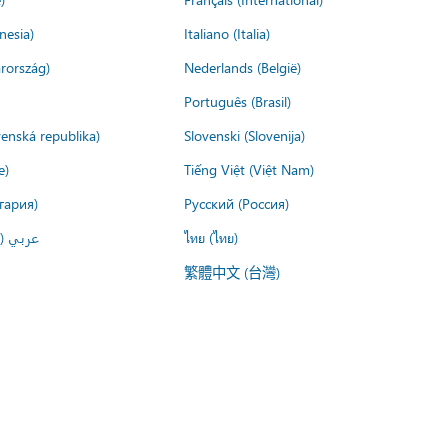
nesia)
Italiano (Italia)
rország)
Nederlands (België)
Português (Brasil)
venská republika)
Slovenski (Slovenija)
e)
Tiếng Việt (Việt Nam)
гария)
Русский (Россия)
عربي ()
ไทย (ไทย)
繁體中文 (台灣)