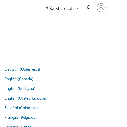
登
所有 Microsoft
入
您
的
帳
戶
Deutsch (Österreich)
English (Canada)
English (Malaysia)
English (United Kingdom)
Español (Colombia)
Français (Belgique)
Français (Suisse)