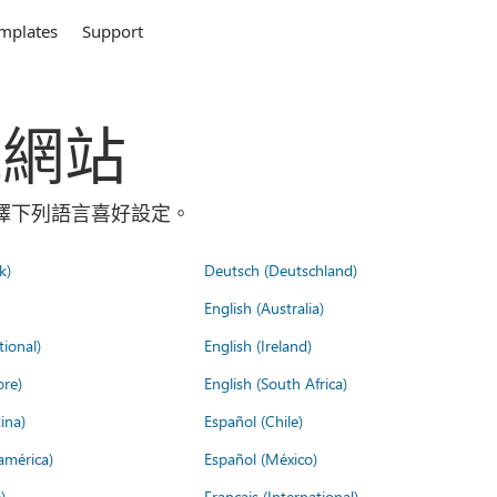
mplates
Support
全球網站
請選擇下列語言喜好設定。
k)
Deutsch (Deutschland)
English (Australia)
tional)
English (Ireland)
ore)
English (South Africa)
ina)
Español (Chile)
américa)
Español (México)
)
Français (International)