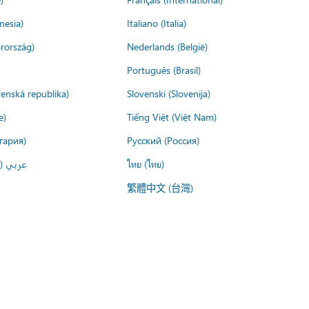
nesia)
Italiano (Italia)
rország)
Nederlands (België)
Português (Brasil)
venská republika)
Slovenski (Slovenija)
e)
Tiếng Việt (Việt Nam)
гария)
Русский (Россия)
عربي ()
ไทย (ไทย)
繁體中文 (台灣)