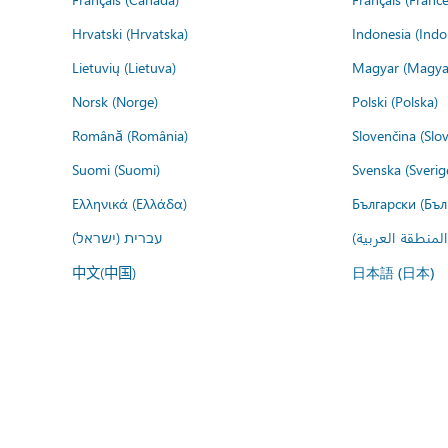
Hrvatski (Hrvatska)
Indonesia (Indo
Lietuvių (Lietuva)
Magyar (Magya
Norsk (Norge)
Polski (Polska)
Română (România)
Slovenčina (Slo
Suomi (Suomi)
Svenska (Sverig
Ελληνικά (Ελλάδα)
Български (Бъл
المنطقة العربية
עברית (ישראל)
中文(中国)
日本語 (日本)