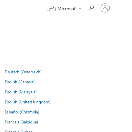
登
所有 Microsoft
入
您
的
帳
戶
Deutsch (Österreich)
English (Canada)
English (Malaysia)
English (United Kingdom)
Español (Colombia)
Français (Belgique)
Français (Suisse)