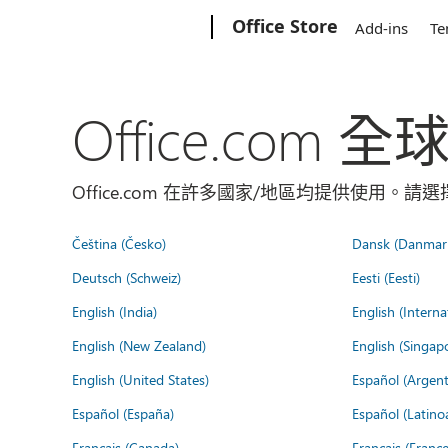
Microsoft
Office Store
Add-ins
Te
Office.com 
Office.com 在許多國家/地區均提供使用。
Čeština (Česko)
Dansk (Danmar
Deutsch (Schweiz)
Eesti (Eesti)
English (India)
English (Interna
English (New Zealand)
English (Singap
English (United States)
Español (Argent
Español (España)
Español (Latino
Français (Canada)
Français (France