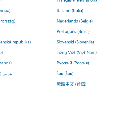
nesia)
Italiano (Italia)
rország)
Nederlands (België)
Português (Brasil)
venská republika)
Slovenski (Slovenija)
e)
Tiếng Việt (Việt Nam)
гария)
Русский (Россия)
عربي ()
ไทย (ไทย)
繁體中文 (台灣)