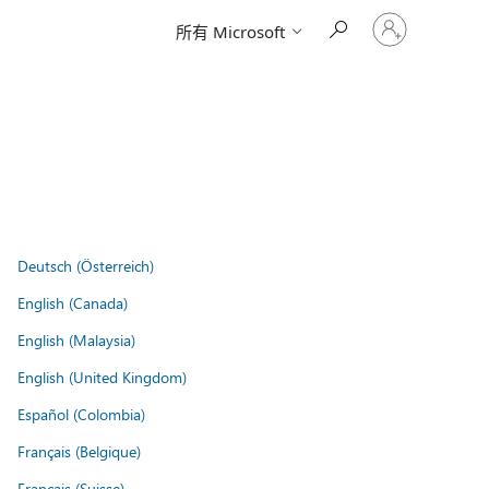
登
所有 Microsoft
入
您
的
帳
戶
Deutsch (Österreich)
English (Canada)
English (Malaysia)
English (United Kingdom)
Español (Colombia)
Français (Belgique)
Français (Suisse)