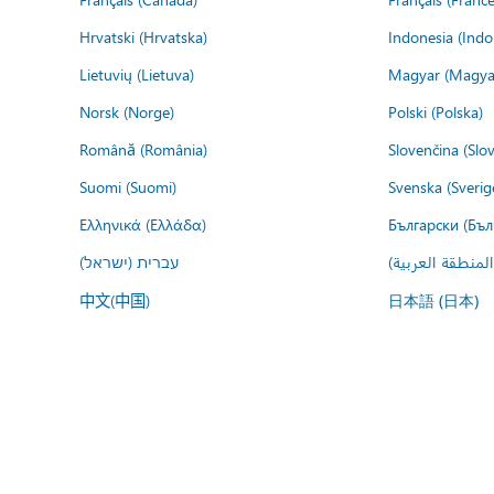
Hrvatski (Hrvatska)
Indonesia (Indo
Lietuvių (Lietuva)
Magyar (Magya
Norsk (Norge)
Polski (Polska)
Română (România)
Slovenčina (Slo
Suomi (Suomi)
Svenska (Sverig
Ελληνικά (Ελλάδα)
Български (Бъл
المنطقة العربية
עברית (ישראל)
中文(中国)
日本語 (日本)