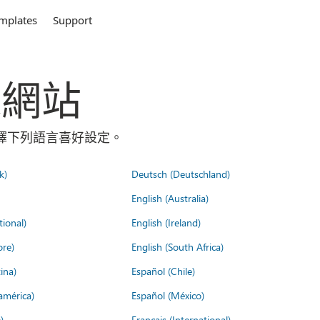
mplates
Support
全球網站
請選擇下列語言喜好設定。
k)
Deutsch (Deutschland)
English (Australia)
tional)
English (Ireland)
ore)
English (South Africa)
ina)
Español (Chile)
américa)
Español (México)
)
Français (International)