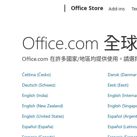
Microsoft
Office Store
Add-ins
Te
Office.com 
Office.com 在許多國家/地區均提供使用。
Čeština (Česko)
Dansk (Danmar
Deutsch (Schweiz)
Eesti (Eesti)
English (India)
English (Interna
English (New Zealand)
English (Singap
English (United States)
Español (Argent
Español (España)
Español (Latino
Français (Canada)
Français (France