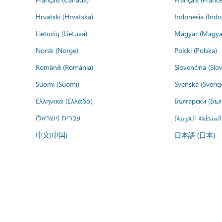
Hrvatski (Hrvatska)
Indonesia (Indo
Lietuvių (Lietuva)
Magyar (Magya
Norsk (Norge)
Polski (Polska)
Română (România)
Slovenčina (Slo
Suomi (Suomi)
Svenska (Sverig
Ελληνικά (Ελλάδα)
Български (Бъл
المنطقة العربية
עברית (ישראל)
中文(中国)
日本語 (日本)