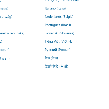
nesia)
Italiano (Italia)
rország)
Nederlands (België)
Português (Brasil)
venská republika)
Slovenski (Slovenija)
e)
Tiếng Việt (Việt Nam)
гария)
Русский (Россия)
عربي ()
ไทย (ไทย)
繁體中文 (台灣)