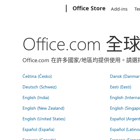
Microsoft
Office Store
Add-ins
Te
Office.com 
Office.com 在許多國家/地區均提供使用。
Čeština (Česko)
Dansk (Danmar
Deutsch (Schweiz)
Eesti (Eesti)
English (India)
English (Interna
English (New Zealand)
English (Singap
English (United States)
Español (Argent
Español (España)
Español (Latino
Français (Canada)
Français (France