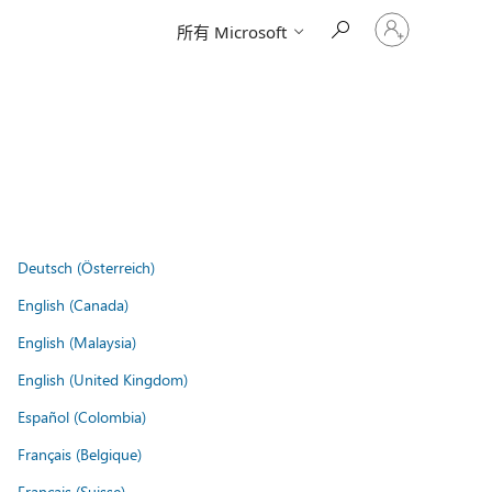
登
所有 Microsoft
入
您
的
帳
戶
Deutsch (Österreich)
English (Canada)
English (Malaysia)
English (United Kingdom)
Español (Colombia)
Français (Belgique)
Français (Suisse)