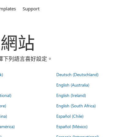
mplates
Support
全球網站
請選擇下列語言喜好設定。
k)
Deutsch (Deutschland)
English (Australia)
tional)
English (Ireland)
ore)
English (South Africa)
ina)
Español (Chile)
américa)
Español (México)
)
Français (International)