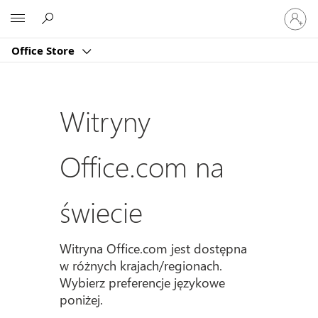
Zaloguj
Microsoft
się
do
Office Store
swojeg
konta
Witryny
Office.com na
świecie
Witryna Office.com jest dostępna
w różnych krajach/regionach.
Wybierz preferencje językowe
poniżej.