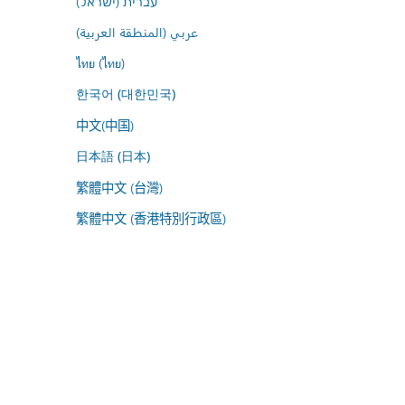
עברית (ישראל)
عربي (المنطقة العربية)
ไทย (ไทย)
한국어 (대한민국)
中文(中国)
日本語 (日本)
繁體中文 (台灣)
繁體中文 (香港特別行政區)